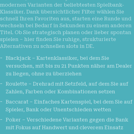
modernen Varianten der beliebtesten Spielbank-
Klassiker. Dank übersichtlicher Filter wählen Sie
schnell Ihren Favoriten aus, starten eine Runde und
wechseln bei Bedarf in Sekunden zu einem anderen
Titel. Ob Sie strategisch planen oder lieber spontan
spielen – hier finden Sie ruhige, strukturierte
Alternativen zu schnellen slots in DE.
Blackjack – Kartenklassiker, bei dem Sie
versuchen, mit bis zu 21 Punkten näher am Dealer
zu liegen, ohne zu überziehen
Roulette – Drehrad mit Setzfeld, auf dem Sie auf
Zahlen, Farben oder Kombinationen setzen
Baccarat – Einfaches Kartenspiel, bei dem Sie auf
Spieler, Bank oder Unentschieden wetten
Poker – Verschiedene Varianten gegen die Bank
mit Fokus auf Handwert und cleverem Einsatz