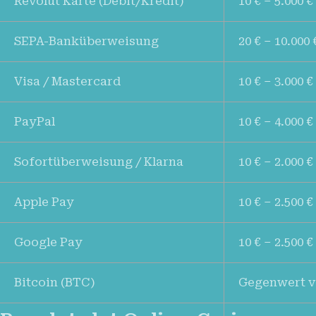
Revolut Karte (Debit/Kredit)
10 € – 5.000 €
SEPA-Banküberweisung
20 € – 10.000 
Visa / Mastercard
10 € – 3.000 €
PayPal
10 € – 4.000 €
Sofortüberweisung / Klarna
10 € – 2.000 €
Apple Pay
10 € – 2.500 €
Google Pay
10 € – 2.500 €
Bitcoin (BTC)
Gegenwert vo