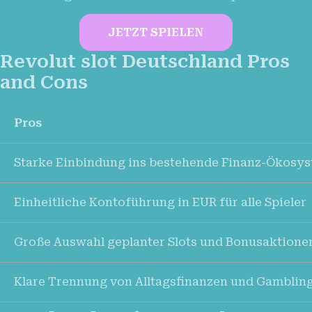
JETZT SPIELEN
Revolut slot Deutschland Pros
and Cons
Pros
Starke Einbindung ins bestehende Finanz-Ökosy
Einheitliche Kontoführung in EUR für alle Spieler
Große Auswahl geplanter Slots und Bonusaktione
Klare Trennung von Alltagsfinanzen und Gamblin