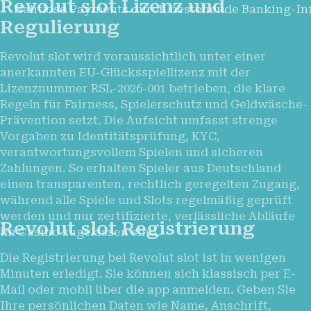
Revolut slot Lizenz und
Nahtlose Payments durch bestehende Banking-In
Regulierung
Revolut slot wird voraussichtlich unter einer
anerkannten EU-Glücksspiellizenz mit der
Lizenznummer RSL-2026-001 betrieben, die klare
Regeln für Fairness, Spielerschutz und Geldwäsche-
Prävention setzt. Die Aufsicht umfasst strenge
Vorgaben zu Identitätsprüfung, KYC,
verantwortungsvollem Spielen und sicheren
Zahlungen. So erhalten Spieler aus Deutschland
einen transparenten, rechtlich geregelten Zugang,
während alle Spiele und Slots regelmäßig geprüft
werden und nur zertifizierte, verlässliche Abläufe
Revolut slot Registrierung
im Casino zugelassen sind.
Die Registrierung bei Revolut slot ist in wenigen
Minuten erledigt. Sie können sich klassisch per E-
Mail oder mobil über die app anmelden. Geben Sie
Ihre persönlichen Daten wie Name, Anschrift,