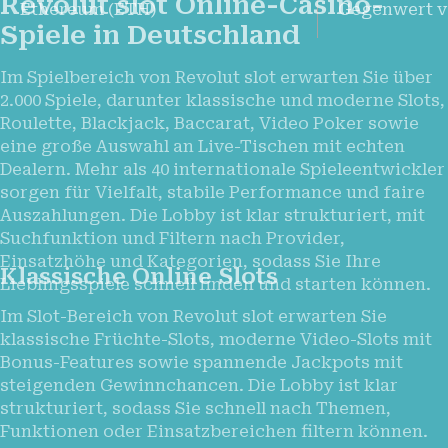
Revolut slot Online-Casino-
Ethereum (ETH)
Gegenwert vo
Spiele in Deutschland
Im Spielbereich von Revolut slot erwarten Sie über
2.000 Spiele, darunter klassische und moderne Slots,
Roulette, Blackjack, Baccarat, Video Poker sowie
eine große Auswahl an Live-Tischen mit echten
Dealern. Mehr als 40 internationale Spieleentwickler
sorgen für Vielfalt, stabile Performance und faire
Auszahlungen. Die Lobby ist klar strukturiert, mit
Suchfunktion und Filtern nach Provider,
Einsatzhöhe und Kategorien, sodass Sie Ihre
Klassische Online Slots
Lieblingsspiele schnell finden und starten können.
Im Slot-Bereich von Revolut slot erwarten Sie
klassische Früchte-Slots, moderne Video-Slots mit
Bonus-Features sowie spannende Jackpots mit
steigenden Gewinnchancen. Die Lobby ist klar
strukturiert, sodass Sie schnell nach Themen,
Funktionen oder Einsatzbereichen filtern können.