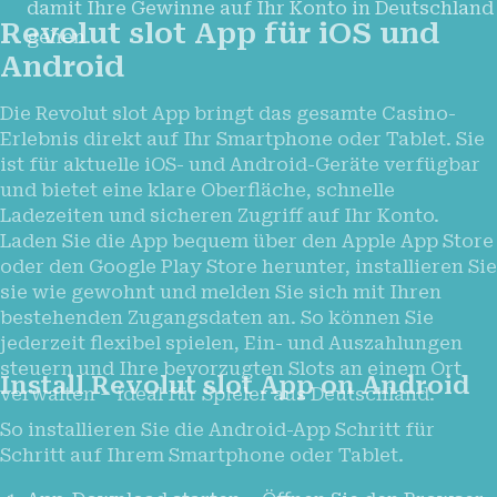
damit Ihre Gewinne auf Ihr Konto in Deutschland
Revolut slot App für iOS und
gehen.
Android
Die Revolut slot App bringt das gesamte Casino-
Erlebnis direkt auf Ihr Smartphone oder Tablet. Sie
ist für aktuelle iOS- und Android-Geräte verfügbar
und bietet eine klare Oberfläche, schnelle
Ladezeiten und sicheren Zugriff auf Ihr Konto.
Laden Sie die App bequem über den Apple App Store
oder den Google Play Store herunter, installieren Sie
sie wie gewohnt und melden Sie sich mit Ihren
bestehenden Zugangsdaten an. So können Sie
jederzeit flexibel spielen, Ein- und Auszahlungen
steuern und Ihre bevorzugten Slots an einem Ort
Install Revolut slot App on Android
verwalten – ideal für Spieler aus Deutschland.
So installieren Sie die Android-App Schritt für
Schritt auf Ihrem Smartphone oder Tablet.