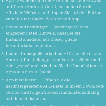
App-Download starten – Öffnen Sie den Browser
auf Ihrem Android-Gerät, besuchen Sie die
offizielle Website und tippen Sie auf den Button
zum Herunterladen der Android-App.
Download bestätigen – Bestätigen Sie im
eingeblendeten Hinweis, dass Sie die
Installationsdatei aus dieser Quelle
herunterladen möchten.
Installationsquelle erlauben – Öffnen Sie in den
Android-Einstellungen den Bereich „Sicherheit“
oder „Apps“ und erlauben Sie die Installation von
Apps aus dieser Quelle.
App installieren – Öffnen Sie die
heruntergeladene APK-Datei in Ihrem Download-
Ordner und folgen Sie dem Installationsdialog
auf dem Bildschirm.