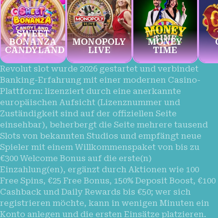
SWEET
BONANZA
MONOPOLY
MONEY
CANDYLAND
LIVE
TIME
Revolut slot wurde 2026 gestartet und verbindet
JETZT
JETZT
JETZT
Banking-Erfahrung mit einer modernen Casino-
SPIELEN
SPIELEN
SPIELEN
S
Plattform: lizenziert durch eine anerkannte
europäischen Aufsicht (Lizenznummer und
Zuständigkeit sind auf der offiziellen Seite
einsehbar), beherbergt die Seite mehrere tausend
Slots von bekannten Studios und empfängt neue
Spieler mit einem Willkommenspaket von bis zu
€300 Welcome Bonus auf die erste(n)
Einzahlung(en), ergänzt durch Aktionen wie 100
Free Spins, €25 Free Bonus, 150% Deposit Boost, €100
Cashback und Daily Rewards bis €50; wer sich
registrieren möchte, kann in wenigen Minuten ein
Konto anlegen und die ersten Einsätze platzieren.