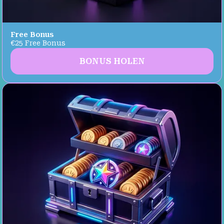
Free Bonus
€25 Free Bonus
BONUS HOLEN