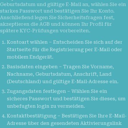
Geburtsdatum und gültige E-Mail an, wählen Sie ein
starkes Passwort und bestätigen Sie Ihr Konto.
Anschließend legen Sie Sicherheitsfragen fest,
akzeptieren die AGB und können Ihr Profil für
spätere KYC-Prüfungen vorbereiten.
Kontoart wählen – Entscheiden Sie sich auf der
Startseite für die Registrierung per E-Mail oder
mobilem Endgerät.
Basisdaten eingeben – Tragen Sie Vorname,
Nachname, Geburtsdatum, Anschrift, Land
(Deutschland) und gültige E-Mail-Adresse ein.
Zugangsdaten festlegen – Wählen Sie ein
sicheres Passwort und bestätigen Sie dieses, um
unbefugten login zu vermeiden.
Kontaktbestätigung – Bestätigen Sie Ihre E-Mail-
Adresse über den gesendeten Aktivierungslink