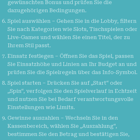
gewünschten Bonus und prüfen Sie die
dazugehörigen Bedingungen.
Spiel auswählen – Gehen Sie in die Lobby, filtern
Sie nach Kategorien wie Slots, Tischspielen oder
Live-Games und wählen Sie einen Titel, der zu
Ihrem Stil passt.
Einsatz festlegen – Öffnen Sie das Spiel, passen
Sie Einsatzhöhe und Linien an Ihr Budget an und
prüfen Sie die Spielregeln über das Info-Symbol.
Spiel starten – Drücken Sie auf „Start“ oder
„Spin“, verfolgen Sie den Spielverlauf in Echtzeit
und nutzen Sie bei Bedarf verantwortungsvolle
Einstellungen wie Limits.
Gewinne auszahlen – Wechseln Sie in den
Kassenbereich, wählen Sie „Auszahlung“,
bestimmen Sie den Betrag und bestätigen Sie,