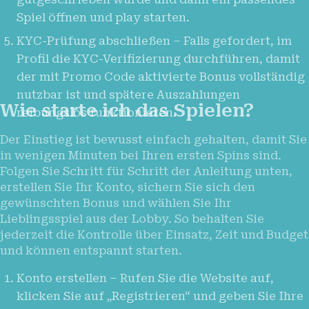
Spiel öffnen und play starten.
KYC-Prüfung abschließen – Falls gefordert, im
Profil die KYC-Verifizierung durchführen, damit
der mit Promo Code aktivierte Bonus vollständig
nutzbar ist und spätere Auszahlungen
Wie starte ich das Spielen?
reibungslos funktionieren.
Der Einstieg ist bewusst einfach gehalten, damit Sie
in wenigen Minuten bei Ihren ersten Spins sind.
Folgen Sie Schritt für Schritt der Anleitung unten,
erstellen Sie Ihr Konto, sichern Sie sich den
gewünschten Bonus und wählen Sie Ihr
Lieblingsspiel aus der Lobby. So behalten Sie
jederzeit die Kontrolle über Einsatz, Zeit und Budget
und können entspannt starten.
Konto erstellen – Rufen Sie die Website auf,
klicken Sie auf „Registrieren“ und geben Sie Ihre