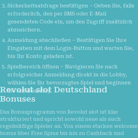
Sicherheitsabfrage bestätigen – Geben Sie, falls
erforderlich, den per SMS oder E-Mail
gesendeten Code ein, um den Zugriff zusätzlich
abzusichern.
Anmeldung abschließen – Bestätigen Sie Ihre
Eingaben mit dem Login-Button und warten Sie,
bis Ihr Konto geladen ist.
Spielbereich öffnen – Navigieren Sie nach
erfolgreicher Anmeldung direkt in die Lobby,
wählen Sie Ihr bevorzugtes Spiel und beginnen
Revolut slot Deutschland
Sie mit dem Play.
Bonuses
Das Bonusprogramm von Revolut slot ist klar
strukturiert und spricht sowohl neue als auch
regelmäßige Spieler an. Von einem starken welcome
bonus über Free Spins bis hin zu Cashback und