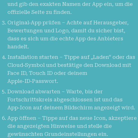
und gib den exakten Namen der App ein, um die
offizielle Seite zu finden.
Original‑App prüfen – Achte auf Herausgeber,
Bewertungen und Logo, damit du sicher bist,
dass es sich um die echte App des Anbieters
handelt.
Installation starten – Tippe auf „Laden“ oder das
Cloud‑Symbol und bestätige den Download mit
Face ID, Touch ID oder deinem
Apple‑ID‑Passwort.
Download abwarten – Warte, bis der
Fortschrittskreis abgeschlossen ist und das
App‑Icon auf deinem Bildschirm angezeigt wird.
App öffnen – Tippe auf das neue Icon, akzeptiere
die angezeigten Hinweise und stelle die
gewünschten Grundeinstellungen ein.